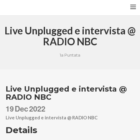
ANDREA LELLI
HOME
Live Unplugged e intervista @
EVENTI
RADIO NBC
DISCOGRAFIA
1a Puntata
BIOGRAFIA
GALLERIA
VIDEO
Live Unplugged e intervista @
RASSEGNA STAMPA
RADIO NBC
CONTATTI
19
Dec
2022
SEARCH
Live Unplugged e intervista @ RADIO NBC
Details