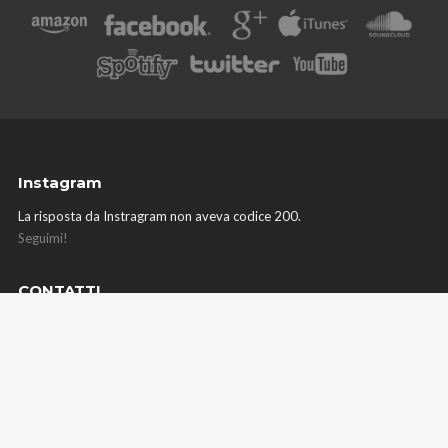
Instagram
La risposta da Instragram non aveva codice 200.
Seguimi!
CONTATTI
Mail : management@andrealelli.com
Phone : +39 3409408159
Etichetta : San Luca Sound – Label